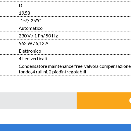
D
19,58
-15°/-25°C
Automatico
230 V / 1 Ph/ 50 Hz
962 W / 5,12 A
Elettronico
4 Led verticali
Condensatore maintenance free, valvola compensazione, 10
fondo, 4 rullini, 2 piedini regolabili