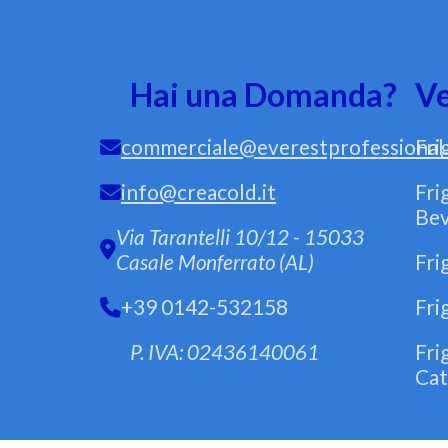
Hai una Domanda?
Ve
commerciale@everestprofessional.
Fri
info@creacold.it
Fri
Bev
Via Tarantelli 10/12 - 15033
Casale Monferrato (AL)
Fri
+39 0142-532158
Fri
P. IVA: 02436140061
Fri
Cat