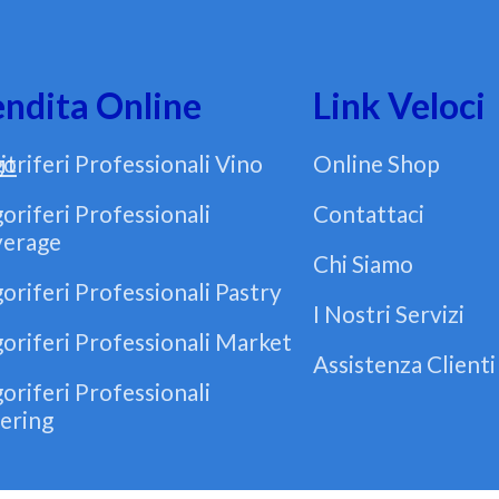
ndita Online
Link Veloci
it
goriferi Professionali Vino
Online Shop
goriferi Professionali
Contattaci
erage
Chi Siamo
goriferi Professionali Pastry
I Nostri Servizi
goriferi Professionali Market
Assistenza Clienti
goriferi Professionali
ering