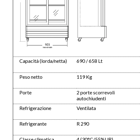
Capacità (lorda/netta)
690 / 658 Lt
Peso netto
119 Kg
Porte
2 porte scorrevoli
autochiudenti
Refrigerazione
Ventilata
Refrigerante
R 290
Classe climatica
4 (30°C/55%UR)