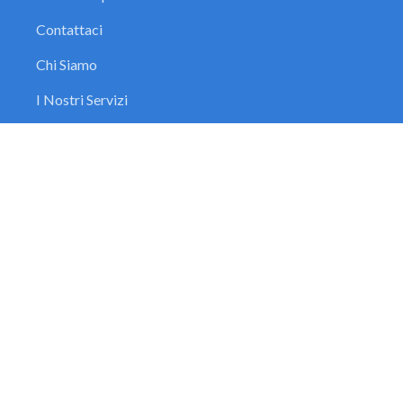
Contattaci
Chi Siamo
I Nostri Servizi
Assistenza Clienti
Seguici sui social
Copyright
2026
© Everest Srl